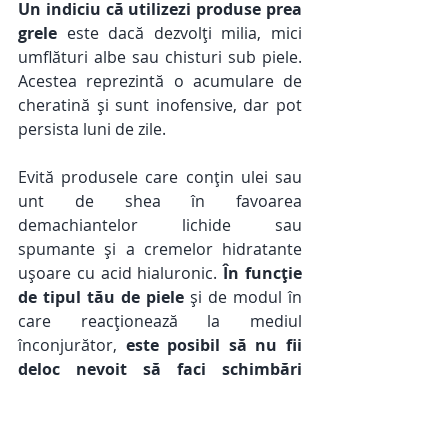
Un indiciu că utilizezi produse prea 
grele
 este dacă dezvolți milia, mici 
umflături albe sau chisturi sub piele. 
Acestea reprezintă o acumulare de 
cheratină și sunt inofensive, dar pot 
persista luni de zile. 
Evită produsele care conțin ulei sau 
unt de shea în favoarea 
demachiantelor lichide sau 
spumante și a cremelor hidratante 
ușoare cu acid hialuronic. 
În funcție 
de tipul tău de piele
 și de modul în 
care reacționează la mediul 
înconjurător, 
este posibil să nu fii 
deloc nevoit să faci schimbări 
radicale
 - și este în regulă dacă nu o 
faci. 
Mai important este
 să acorzi 
atenție 
modului în care 