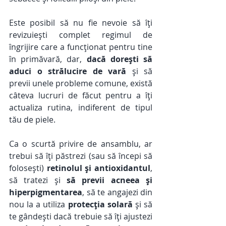
Este posibil să nu fie nevoie să îți 
revizuiești complet regimul de 
îngrijire care a funcționat pentru tine 
în primăvară, dar, 
dacă dorești să 
aduci o strălucire de vară
 și să 
previi unele probleme comune, există 
câteva lucruri de făcut pentru a îți 
actualiza rutina, indiferent de tipul 
tău de piele. 
Ca o scurtă privire de ansamblu, ar 
trebui să îți păstrezi (sau să începi să 
folosești) 
retinolul și antioxidantul
, 
să tratezi și 
să previi acneea și 
hiperpigmentarea
, să te angajezi din 
nou la a utiliza 
protecția solară
 și să 
te gândești dacă trebuie să îți ajustezi 