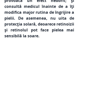
provoacă un efect nedorit; și 
consultă medicul înainte de a îți 
modifica major rutina de îngrijire a 
pielii. De asemenea, nu uita de 
protecția solară, deoarece retinoizii 
și retinolul pot face pielea mai 
sensibilă la soare.  