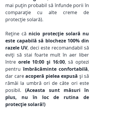
mai puțin probabil să înfunde porii în 
comparație cu alte creme de 
protecție solară).
Reține că 
nicio protecție solară nu 
este capabilă să blocheze 100% din 
razele UV
, deci este recomandabil să 
eviți să stai foarte mult în aer liber 
între 
orele 10:00 și 16:00
, să optezi 
pentru 
îmbrăcăminte confortabilă
, 
dar care 
acoperă pielea expusă
 și să 
rămâi la umbră ori de câte ori este 
posibil. 
(Aceasta sunt măsuri în 
plus, nu în loc de rutina de 
protecție solară!)  