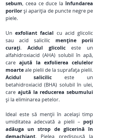
sebum
, ceea ce duce la 
înfundarea 
porilor
 și apariția de puncte negre pe 
piele. 
Un 
exfoliant facial
 cu acid glicolic 
sau acid salicilic 
menține porii 
curați
. 
Acidul glicolic
 este un 
alfahidroxiacid (AHA) solubil în apă, 
care 
ajută la exfolierea celulelor 
moarte
 ale pielii de la suprafața pielii. 
Acidul salicilic
 este un 
betahidroxiacid (BHA) solubil în ulei, 
care 
ajută la reducerea sebumului
și la eliminarea petelor. 
Ideal este să menții în același timp 
umiditatea adecvată a pielii – 
poți 
adăuga un strop de glicerină în 
demachiant
. Pielea predispusă la 