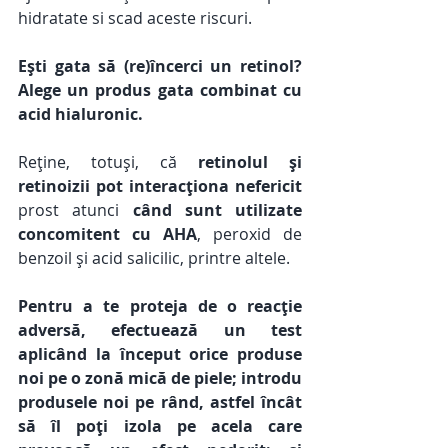
hidratate si scad aceste riscuri. 
Ești gata să (re)încerci un retinol? 
Alege un produs gata combinat cu 
acid hialuronic.
Reține, totuși, că 
retinolul și 
retinoizii pot interacționa nefericit
prost atunci 
când sunt utilizate 
concomitent cu AHA
, peroxid de 
benzoil și acid salicilic, printre altele. 
Pentru a te proteja de o reacție 
adversă, efectuează un test 
aplicând la început orice produse 
noi pe o zonă mică de piele; introdu 
produsele noi pe rând, astfel încât 
să îl poți izola pe acela care 