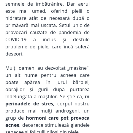
semnele de îmbătrânire. Dar aerul 
este mai umed, oferind pielii o 
hidratare atât de necesară după o 
primăvară mai uscată. Setul unic de 
provocări cauzate de pandemia de 
COVID-19 a inclus și destule 
probleme de piele, care încă suferă 
deseori. 
Mulți oameni au dezvoltat „maskne”, 
un alt nume pentru acneea care 
poate apărea în jurul bărbiei, 
obrajilor și gurii după purtarea 
îndelungată a măștilor. Se știe că, 
în 
perioadele de stres
, corpul nostru 
produce mai mulți androgeni, un 
grup de 
hormoni care pot provoca 
acnee
, deoarece stimulează glandele 
sebacee și foliculii piloși din piele. 