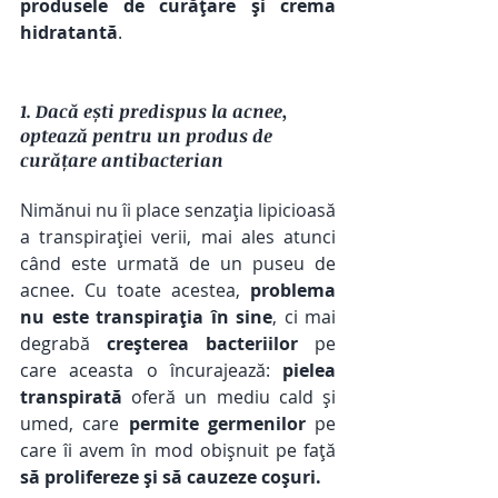
produsele de curățare și crema 
hidratantă
.  
1. Dacă ești predispus la acnee, 
optează pentru un produs de 
curățare antibacterian 
Nimănui nu îi place senzația lipicioasă 
a transpirației verii, mai ales atunci 
când este urmată de un puseu de 
acnee. Cu toate acestea, 
problema 
nu este transpirația în sine
, ci mai 
degrabă 
creșterea bacteriilor
 pe 
care aceasta o încurajează: 
pielea 
transpirată
 oferă un mediu cald și 
umed, care 
permite germenilor
 pe 
care îi avem în mod obișnuit pe față 
să prolifereze și să cauzeze coșuri.