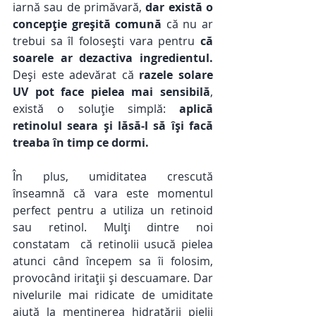
iarnă sau de primăvară, 
dar există o 
concepție greșită comună
 că nu ar 
trebui sa îl folosești vara pentru 
că 
soarele ar dezactiva ingredientul.
Deși este adevărat că 
razele solare 
UV pot face pielea mai sensibilă
, 
există o soluție simplă: 
aplică 
retinolul seara și lăsă-l să își facă 
treaba în timp ce dormi.
În plus, umiditatea crescută 
înseamnă că vara este momentul 
perfect pentru a utiliza un retinoid 
sau retinol. Mulți dintre noi 
constatam  că retinolii usucă pielea 
atunci când începem sa îi folosim,  
provocând iritații și descuamare. Dar 
nivelurile mai ridicate de umiditate 
ajută la menținerea hidratării pielii 