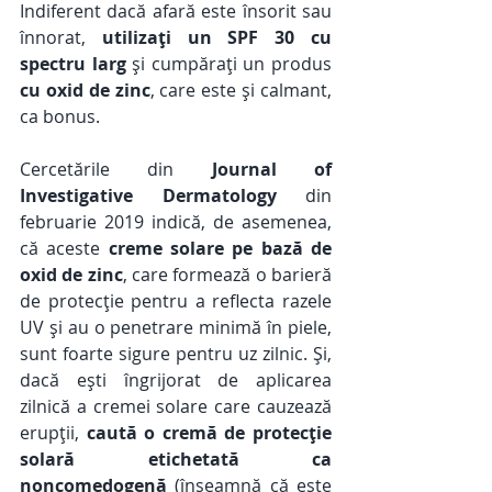
Indiferent dacă afară este însorit sau 
înnorat, 
utilizați un SPF 30 cu 
spectru larg
 și cumpărați un produs 
cu oxid de zinc
, care este și calmant, 
ca bonus. 
Cercetările din 
Journal of 
Investigative Dermatology
 din 
februarie 2019 indică, de asemenea, 
că aceste 
creme solare pe bază de 
oxid de zinc
, care formează o barieră 
de protecție pentru a reflecta razele 
UV și au o penetrare minimă în piele, 
sunt foarte sigure pentru uz zilnic. Și, 
dacă ești îngrijorat de aplicarea 
zilnică a cremei solare care cauzează 
erupții, 
caută o cremă de protecție 
solară etichetată ca 
noncomedogenă
 (înseamnă că este 