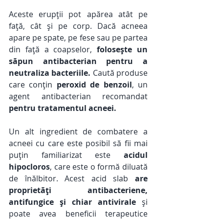
Aceste erupții pot apărea atât pe 
față, cât și pe corp. Dacă acneea 
apare pe spate, pe fese sau pe partea 
din față a coapselor, 
folosește un 
săpun antibacterian pentru a 
neutraliza bacteriile.
 Caută produse 
care conțin 
peroxid de benzoil
, un 
agent antibacterian recomandat 
pentru tratamentul acneei.
Un alt ingredient de combatere a 
acneei cu care este posibil să fii mai 
puțin familiarizat este 
acidul 
hipocloros
, care este o formă diluată 
de înălbitor. Acest acid slab 
are 
proprietăți antibacteriene, 
antifungice și chiar antivirale
 și 
poate avea beneficii terapeutice 