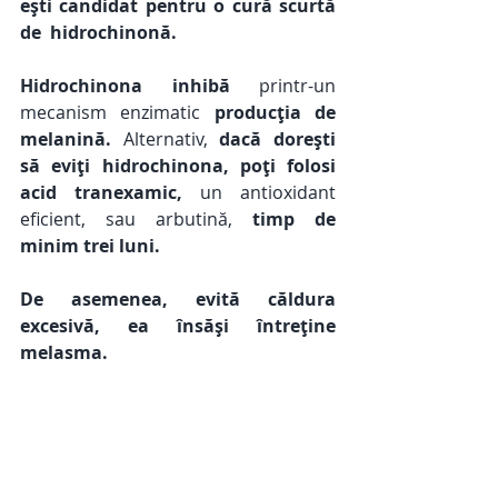
ești candidat pentru o cură scurtă 
de  hidrochinonă.
Hidrochinona inhibă
 printr-un 
mecanism enzimatic 
producția de 
melanină.
 Alternativ, 
dacă dorești 
să eviți hidrochinona, poți folosi 
acid tranexamic,
 un antioxidant 
eficient, sau arbutină, 
timp de 
minim trei luni.
De asemenea, evită căldura 
excesivă, ea însăși întreține 
melasma.