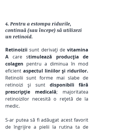
4. Pentru a estompa ridurile, 
continuă (sau începe) să utilizezi 
un retinoid.
Retinoizii
 sunt derivați de 
vitamina 
A
 care s
timulează producția de 
colagen
 pentru a diminua în mod 
eficient 
aspectul liniilor și ridurilor.
Retinolii sunt forme mai slabe de 
retinoizi și sunt 
disponibili fără 
prescripție medicală
; majoritatea 
retinoizilor necesită o rețetă de la 
medic.
S-ar putea să fi adăugat acest favorit 
de îngrijire a pielii la rutina ta de 