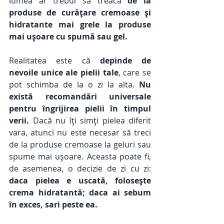
lumea ar trebui să treacă 
de la 
produse de curățare cremoase și 
hidratante mai grele la produse 
mai ușoare cu spumă sau gel. 
Realitatea este că 
depinde de 
nevoile unice ale pielii tale
, care se 
pot schimba de la o zi la alta. 
Nu 
există recomandări universale 
pentru îngrijirea pielii în timpul 
verii.
 Dacă nu îți simți pielea diferit 
vara, atunci nu este necesar să treci 
de la produse cremoase la geluri sau 
spume mai ușoare. Aceasta poate fi, 
de asemenea, o decizie de zi cu zi: 
daca pielea e uscată, folosește 
crema hidratantă; daca ai sebum 
în exces, sari peste ea.