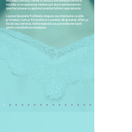
restabili conturul, forma si tonusul extremitatii cefalice.
Inciziile si recuperarea minime pot duce laimbunatatiri
spectaculoase cu ajutorul acestei tehnici specializate.
Liposuctia poate fi utilizata singura sau impreuna cu alte
proceduri, cum ar fi transferul cosmetic de grasime, liftingul
facial sau cervical, blefaroplastia sau procedurile laser
pentru rezultate armonioase.