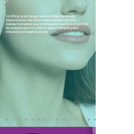
Un lifting facial sterge cele mai vizibile semne ale
imbatranirii pe cele doua treimi inferioare ale fetei,
indepartand pielea laxa si tensionand muschii si structurile
de sustinere pentru a oferi un aspect intinerit; poate
imbunatati si imaginea de sine.