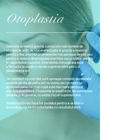
Otoplastia
Operatia la nivelul urechii, cunoscuta sub numele de
otoplastie, este de obicei efectuata in practica noastra
pentru a fixa urechile proeminente mai aproape de cap sau
pentru a reduce dimensiunea urechilor sau a lobilor urechii.
In majoritatea cazurilor, interventia chirurgicala este
efectuata la copiii cu varste cuprinse intre patru și
paisprezece ani.
Din moment ce urechile sunt aproape complet dezvoltate
pana la varsta de patru ani, nu exista nici un motiv sa
așteptati pana cand un copil este mai mare pentru a
efectua procedura. Otoplastia la adulti este, de asemenea,
posibila și, in general, nu exista riscuri suplimentare.
Medicii nostri vor face tot posibilul pentru a va oferi o
procedura sigura si confortabila cu rezultatul dorit.