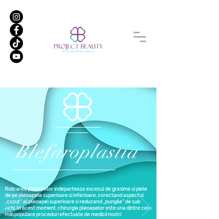
Blefaroplastia
Ridicarea pleoapelor indeparteaza excesul de grasime si piele
de pe pleoapele superioare si inferioare, corectand aspectul
„cazut” al pleoapei superioare si reducand „pungile” de sub
ochi. In acest moment, chirurgia pleoapelor este una dintre cele
mai populare proceduri efectuate de medicii nostri.