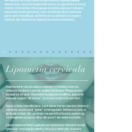
Pe masura ce o persoana imbatraneste, adesea pielea
devine laxa, muschii isi pierd din tonus, iar grasimea in exces
creste. Interventia chirurgicala la nivelul gatului trateaza
muschiul numit platysma, care se intinde de la clavicula
pana spre mandibula, astfel incat sa obtinem un aspect
natural, dar intinerit al regiunii cervicale anterioare.
Liposuctia cervicala
Inaintarea in varsta aduce adesea schimbari care nu
reflecta modul in care ne vedem noi insine. Pielea poate
incepe sa se lase. Volumele faciale se modifica, aparand
adesea regiuni “de exces”, nu acolo unde ni le-am dori.
Gatul si linia mandibulara, care pana mai ieri pareau tinere si
vibrante, acum sunt “pline” si neregulate. Nimeni nu are un
glob de cristal, dar, privindu-ne parintii si bunicii, putem sa
ne imaginam propriul viitor din punct de vedere estetic.
Liposculptura fetei si gatului se realizeaza folosind sonde
speciale, concepute pentru structuri delicate, si poate