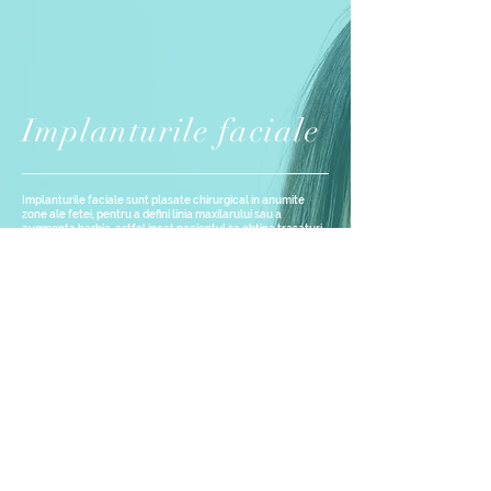
Implanturile faciale
Implanturile faciale sunt plasate chirurgical in anumite
zone ale fetei, pentru a defini linia maxilarului sau a
augmenta barbia, astfel incat pacientul sa obtina trasaturi
simetrice si echilibrate.
Putem, de asemenea, sa corectam chirurgical barbia prin
proceduri la nivelul mandibulei.
Puteti decide impreuna cu echipa noastra care este
optiunea potrivita pentru dumneavoastra astfel incat
rezultatul sa fie sigur si satisfacator.