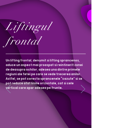
Liftingul
frontal
Un lifting frontal, denumit si lifting sprancenos,
aduce un aspect mai proaspat si reintinerit zonei
de deasupra ochilor, adesea una dintre primele
regiuni ale fetei pe care se vede trecerea anilor.
Astfel, se pot corecta sprancenele “cazute” si se
pot reduce atat liniile orizontale, cat si cele
vertical care apar adesea pe frunte.