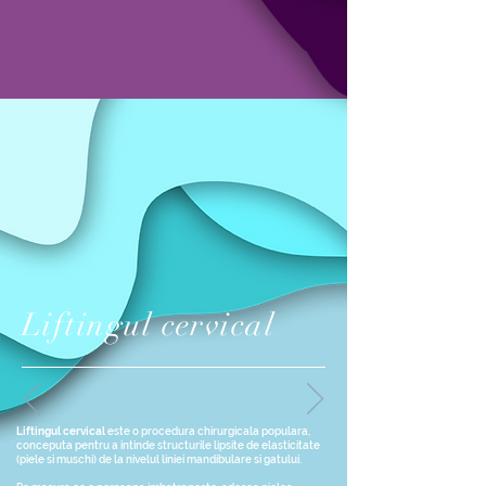
Liftingul cervical
Liftingul cervical
este o procedura chirurgicala populara,
conceputa pentru a intinde structurile lipsite de elasticitate
(piele si muschi) de la nivelul liniei mandibulare si gatului.