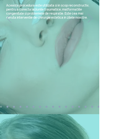
Aceasta procedura este utilizata si in scop reconstructiv,
pentru a corecta leziunile traumatice, malformatiile
congenitale si problemele de respiratie. Este cea mai
ceruta interventie de chirurgie estetica in zilele noastre.