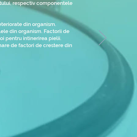
ntului, respectiv componentele
eteriorate din organism.
ele din organism. Factorii de
 pentru intinerirea pielii.
mare de factori de crestere din