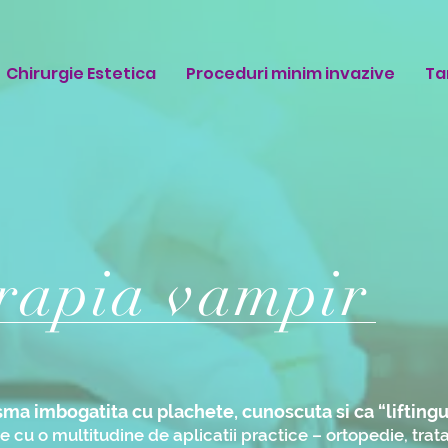
Chirurgie Estetica
Proceduri minim invazive
Tar
rapia vampir
sma imbogatita cu plachete, cunoscuta si ca “lifting
 cu o multitudine de aplicatii practice – ortopedie, trat