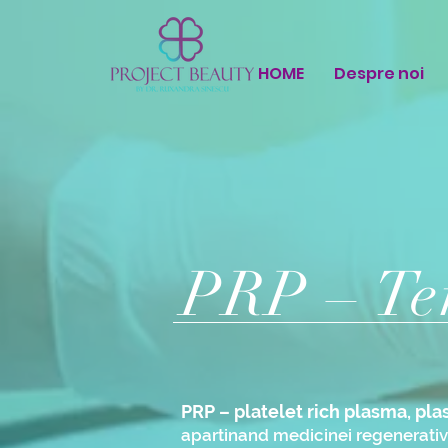
HOME
Despre noi
PRP – Te
PRP – platelet rich plasma, pla
apartinand medicinei regenerative