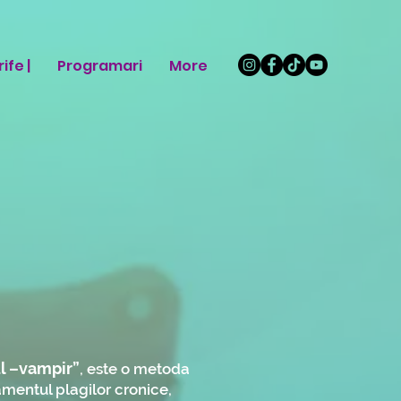
ife |
Programari
More
ul –vampir”
, este o metoda
amentul plagilor cronice,