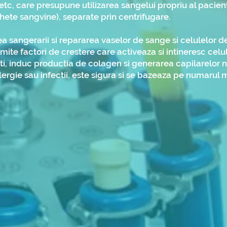
etc, care presupune utilizarea sangelui propriu al pacie
ete sangvine), separate prin centrifugare.
ea sangerarii si repararea vaselor de sange si celulelor d
te factori de crestere care activeaza si intineresc celul
ti, induc productia de colagen si generarea capilarelor noi
lergie sau infectii, este sigura si se bazeaza pe numarul 