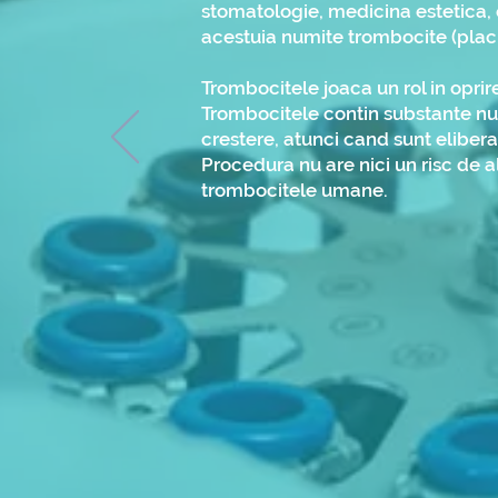
stomatologie, medicina estetica, 
acestuia numite trombocite (plach
Trombocitele joaca un rol in oprir
Trombocitele contin substante numi
crestere, atunci cand sunt elibera
Procedura nu are nici un risc de a
trombocitele umane.