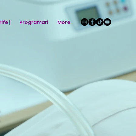
ife |
Programari
More
E