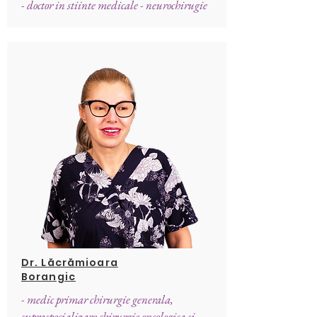
- doctor in stiinte medicale - neurochirugie
Dr. Lăcrămioara
Borangic
- medic primar chirurgie generala,
supraspecializare chirurgie oncologica si