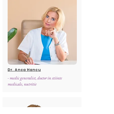
Dr. Anca Hancu
- medic generalist, doctor in stiinte
medicale, nutritie