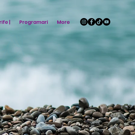
ife |
Programari
More