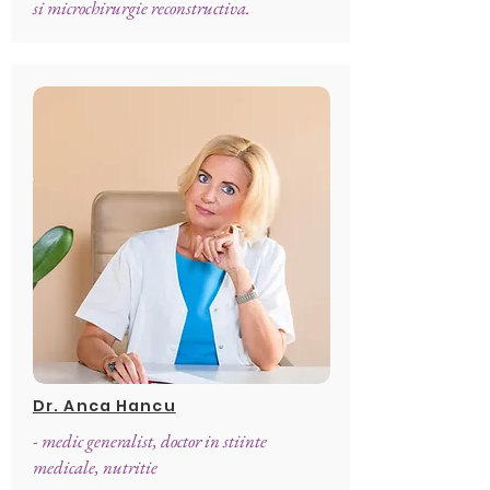
si microchirurgie reconstructiva.
Dr. Anca Hancu
- medic generalist, doctor in stiinte
medicale, nutritie