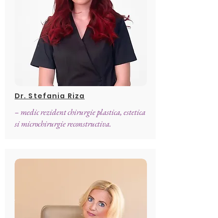
Dr. Stefania Riza
– medic rezident chirurgie plastica, estetica
si microchirurgie reconstructiva.