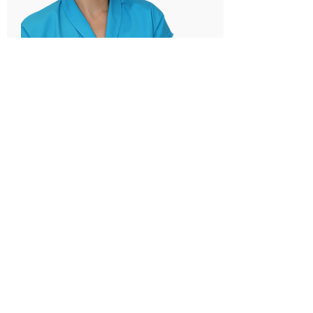
Nicoleta Grosu
– asistent medical principal cu studii
superioare, terapeut